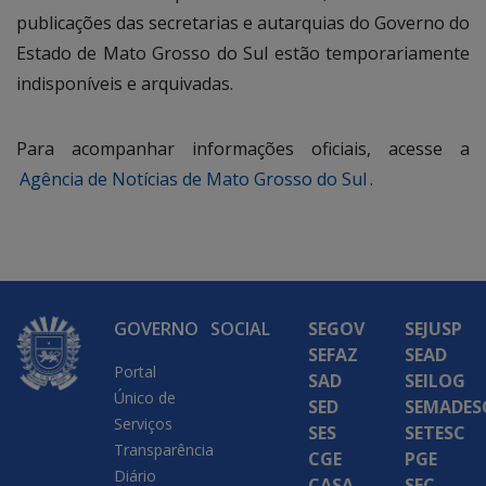
publicações das secretarias e autarquias do Governo do
Estado de Mato Grosso do Sul estão temporariamente
indisponíveis e arquivadas.
Para acompanhar informações oficiais, acesse a
Agência de Notícias de Mato Grosso do Sul
.
GOVERNO
SOCIAL
SEGOV
SEJUSP
SEFAZ
SEAD
Portal
SAD
SEILOG
Único de
SED
SEMADES
Serviços
SES
SETESC
Transparência
CGE
PGE
Diário
CASA
SEC