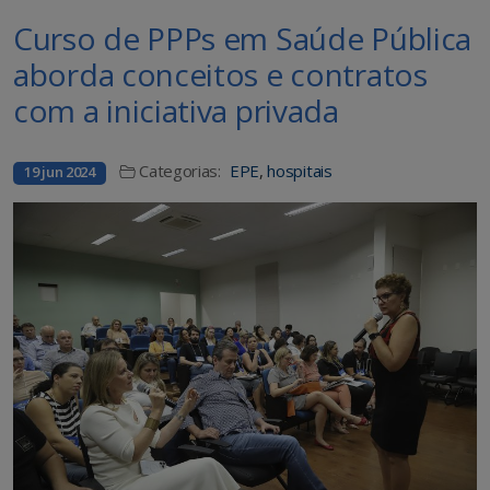
Curso de PPPs em Saúde Pública
aborda conceitos e contratos
com a iniciativa privada
Categorias:
EPE
,
hospitais
19 jun 2024