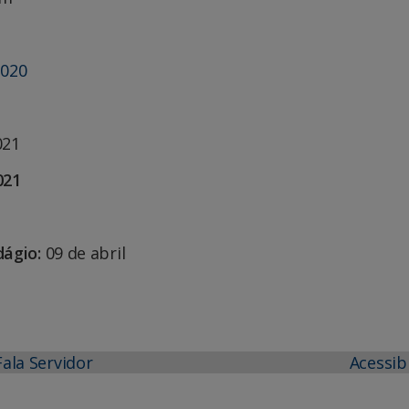
2020
021
021
dágio:
09 de abril
Fala Servidor
Acessib