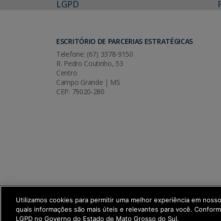
LGPD
ESCRITÓRIO DE PARCERIAS ESTRATÉGICAS
Telefone: (67) 3378-9150
R. Pedro Coutinho, 53
Centro
Campo Grande | MS
CEP: 79020-280
Utilizamos cookies para permitir uma melhor experiência em noss
quais informações são mais úteis e relevantes para você. Confor
SETDIG | Secretaria-Executiva de Trans
LGPD no Governo do Estado de Mato Grosso do Sul.