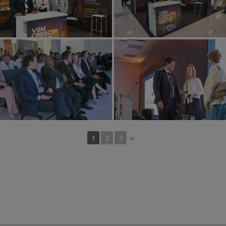
1
2
3
►