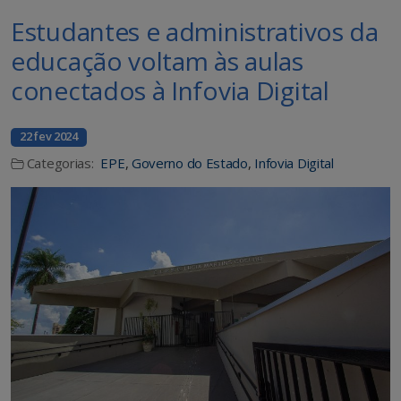
Estudantes e administrativos da
educação voltam às aulas
conectados à Infovia Digital
22 fev 2024
Categorias:
EPE
,
Governo do Estado
,
Infovia Digital