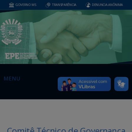
GOVERNO MS
TRANSPARÊNCIA
DENUNCIA ANÔNIMA
MENU
Comitê Técnico de Governança