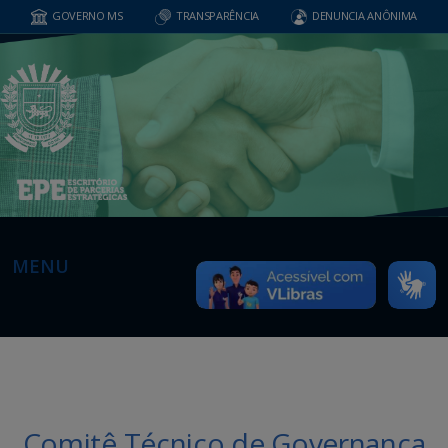
GOVERNO MS
TRANSPARÊNCIA
DENUNCIA ANÔNIMA
MENU
Comitê Técnico de Governança