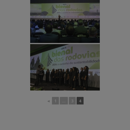
◄
1
...
3
4