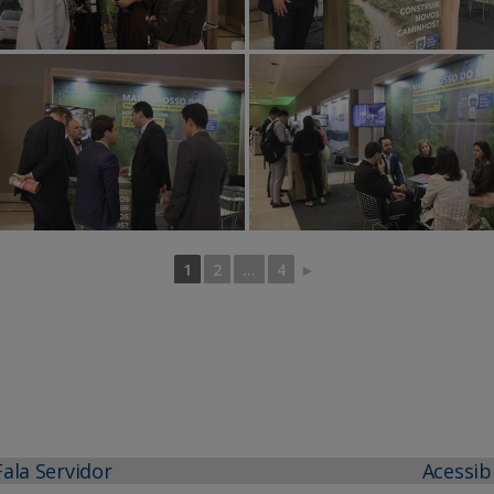
1
2
...
4
►
Fala Servidor
Acessib