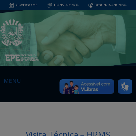
GOVERNO MS
TRANSPARÊNCIA
DENUNCIA ANÔNIMA
MENU
Visita Técnica – HRMS