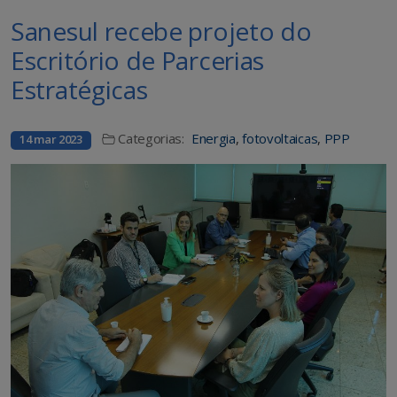
Sanesul recebe projeto do
Escritório de Parcerias
Estratégicas
Categorias:
Energia
,
fotovoltaicas
,
PPP
14 mar 2023