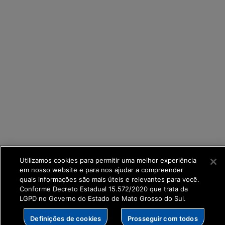
Utilizamos cookies para permitir uma melhor experiência
em nosso website e para nos ajudar a compreender
SETDIG | Secretaria-Executiva de Transformação
quais informações são mais úteis e relevantes para você.
Digital
Conforme Decreto Estadual 15.572/2020 que trata da
LGPD no Governo do Estado de Mato Grosso do Sul.
Definições de cookies
Prosseguir com todos