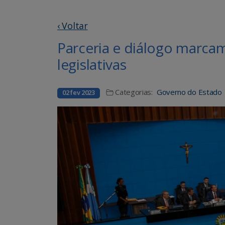
‹ Voltar
Parceria e diálogo marca
legislativas
Categorias:
Governo do Estado
02 fev 2023