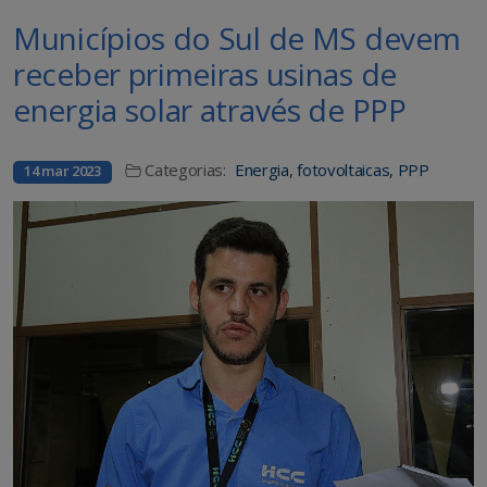
Municípios do Sul de MS devem
receber primeiras usinas de
energia solar através de PPP
Categorias:
Energia
,
fotovoltaicas
,
PPP
14 mar 2023