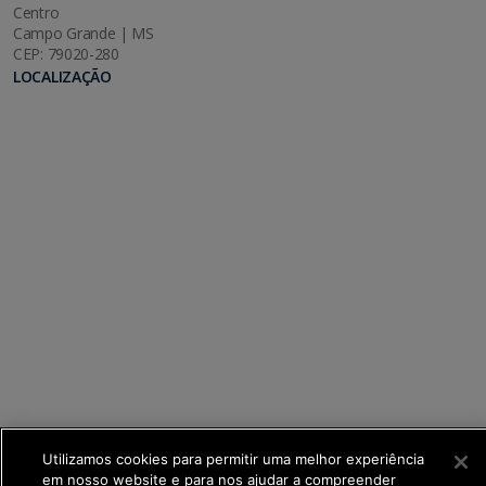
Centro
Campo Grande | MS
CEP: 79020-280
LOCALIZAÇÃO
SETDIG | Secretaria-Executiva de Transformação
Utilizamos cookies para permitir uma melhor experiência
Digital
em nosso website e para nos ajudar a compreender