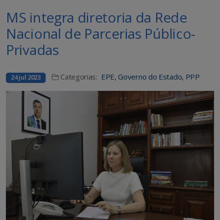
MS integra diretoria da Rede
Nacional de Parcerias Público-
Privadas
Categorias:
EPE
,
Governo do Estado
,
PPP
24 jul 2023