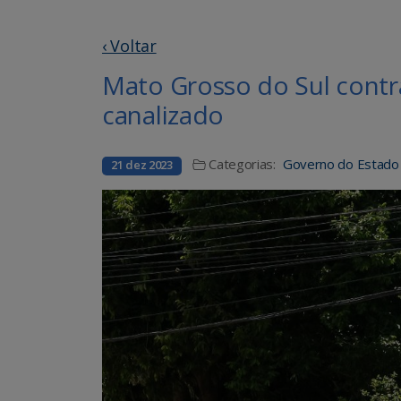
‹ Voltar
Mato Grosso do Sul contr
canalizado
Categorias:
Governo do Estado
21 dez 2023