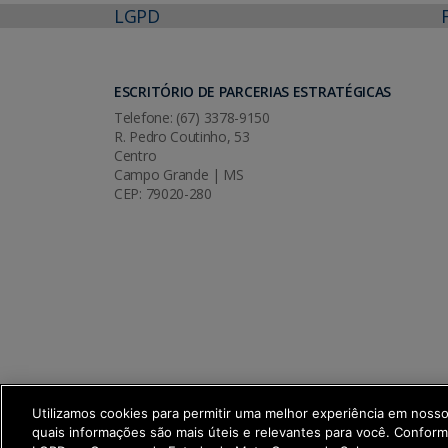
LGPD
ESCRITÓRIO DE PARCERIAS ESTRATÉGICAS
Telefone: (67) 3378-9150
R. Pedro Coutinho, 53
Centro
Campo Grande | MS
CEP: 79020-280
Utilizamos cookies para permitir uma melhor experiência em noss
quais informações são mais úteis e relevantes para você. Confor
SETDIG | Secretaria-Executiva de Trans