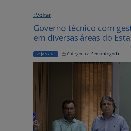
‹ Voltar
Governo técnico com gest
em diversas áreas do Est
Categorias:
Sem categoria
25 jan 2023