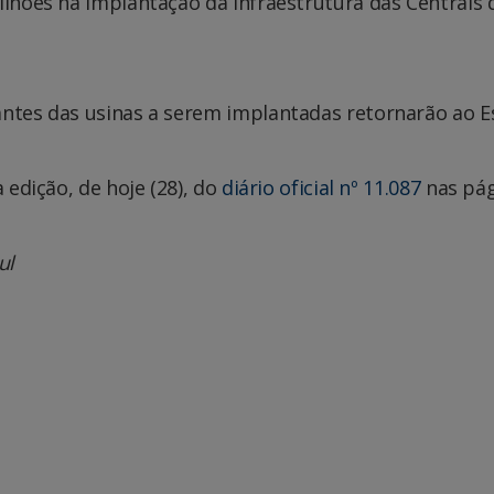
ilhões na implantação da infraestrutura das Centrais 
antes das usinas a serem implantadas retornarão ao E
 edição, de hoje (28), do
diário oficial nº 11.087
nas pág
ul