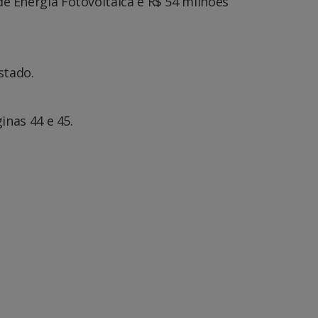
de Energia Fotovoltaica e R$ 54 milhões
stado.
inas 44 e 45.