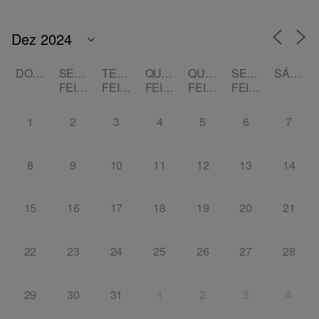
DOMINGO
SEGUNDA-
TERÇA-
QUARTA-
QUINTA-
SEXTA-
SÁBADO
FEIRA
FEIRA
FEIRA
FEIRA
FEIRA
1
2
3
4
5
6
7
8
9
10
11
12
13
14
15
16
17
18
19
20
21
22
23
24
25
26
27
28
29
30
31
1
2
3
4