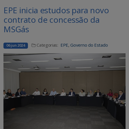
EPE inicia estudos para novo
contrato de concessão da
MSGás
Categorias:
EPE
,
Governo do Estado
06 jun 2024