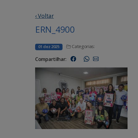
‹ Voltar
ERN_4900
Categorias:
01 dez 2025
Compartilhar: