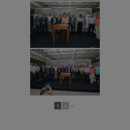
1
2
►