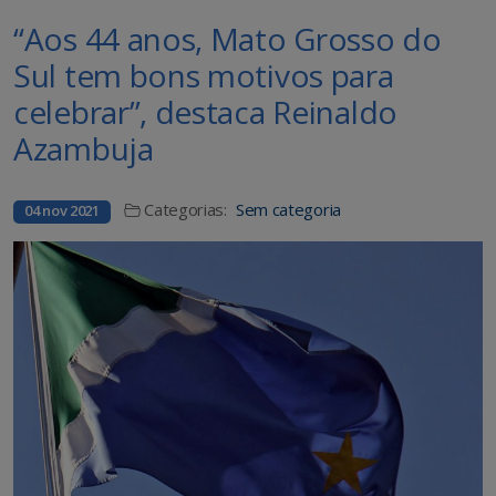
“Aos 44 anos, Mato Grosso do
Sul tem bons motivos para
celebrar”, destaca Reinaldo
Azambuja
Categorias:
Sem categoria
04 nov 2021