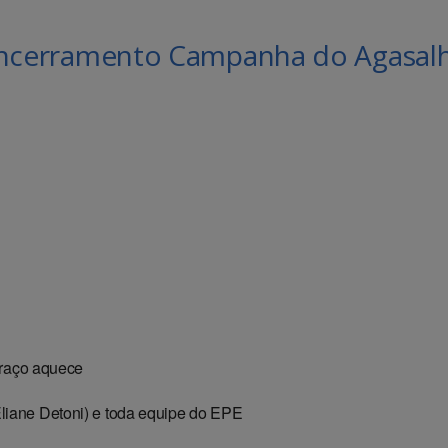
ncerramento Campanha do Agasal
le Agenda
iCalendar
raço aquece
Eliane Detoni) e toda equipe do EPE