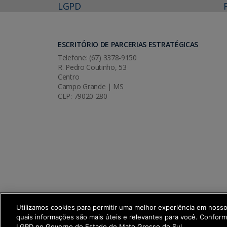
LGPD
ESCRITÓRIO DE PARCERIAS ESTRATÉGICAS
Telefone: (67) 3378-9150
R. Pedro Coutinho, 53
Centro
Campo Grande | MS
CEP: 79020-280
Utilizamos cookies para permitir uma melhor experiência em noss
quais informações são mais úteis e relevantes para você. Confor
SETDIG | Secretaria-Executiva de Trans
LGPD no Governo do Estado de Mato Grosso do Sul.