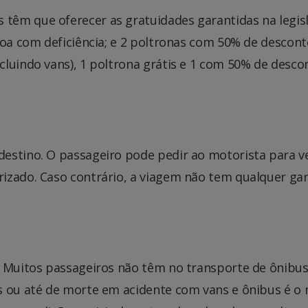
êm que oferecer as gratuidades garantidas na legisla
soa com deficiência; e 2 poltronas com 50% de desconto
luindo vans), 1 poltrona grátis e 1 com 50% de descon
estino. O passageiro pode pedir ao motorista para v
izado. Caso contrário, a viagem não tem qualquer gara
a. Muitos passageiros não têm no transporte de ônib
s ou até de morte em acidente com vans e ônibus é o