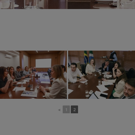
◄
1
2