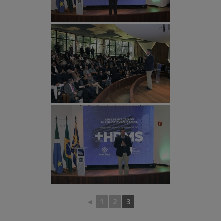
◄
1
2
3